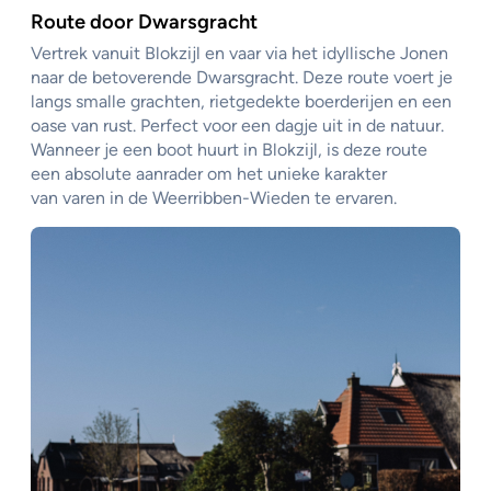
Route door Dwarsgracht
Vertrek vanuit Blokzijl en vaar via het idyllische Jonen
naar de betoverende Dwarsgracht. Deze route voert je
langs smalle grachten, rietgedekte boerderijen en een
oase van rust. Perfect voor een dagje uit in de natuur.
Wanneer je een boot huurt in Blokzijl, is deze route
een absolute aanrader om het unieke karakter
van varen in de Weerribben-Wieden te ervaren.