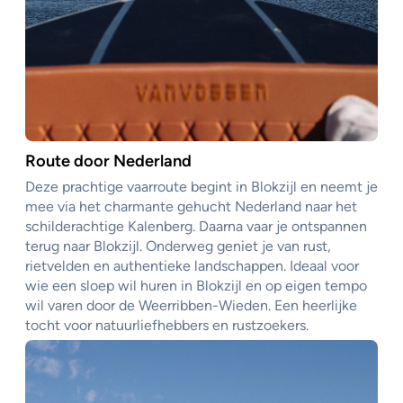
Route door Nederland
Deze prachtige vaarroute begint in Blokzijl en neemt je
mee via het charmante gehucht Nederland naar het
schilderachtige Kalenberg. Daarna vaar je ontspannen
terug naar Blokzijl. Onderweg geniet je van rust,
rietvelden en authentieke landschappen. Ideaal voor
wie een sloep wil huren in Blokzijl en op eigen tempo
wil varen door de Weerribben-Wieden. Een heerlijke
tocht voor natuurliefhebbers en rustzoekers.